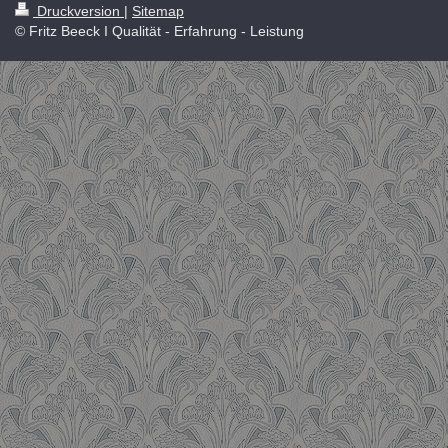
Druckversion
|
Sitemap
© Fritz Beeck I Qualität - Erfahrung - Leistung